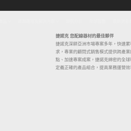
產品
產業應用及解決方案
案例分析
全球服務
最新消息
捷諾克 您配線器材的最佳夥伴
捷諾克深耕亞洲市場專案多年，快速累
求，專業的顧問式銷售模式提供跨產業
點、加速專案成案，捷諾克綿密的全球
定義正確的產品組合，提高業務運營效