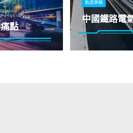
軌道車輛
中國鐵路電
的痛點
捷諾克以技術力掌握成
燃標準，主導高鐵束帶
您在智慧城市所需的戶
的驗證開發期，完善了
繁瑣工序
製導入不同軌道機車車