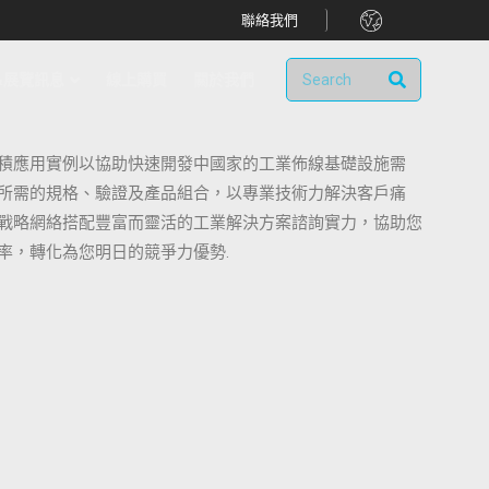
.
聯絡我們
&展覽訊息
線上購買
關於我們
積應用實例以協助快速開發中國家的工業佈線基礎設施需
所需的規格、驗證及產品組合，以專業技術力解決客戶痛
戰略網絡搭配豐富而靈活的工業解決方案諮詢實力，協助您
率，轉化為您明日的競爭力優勢.