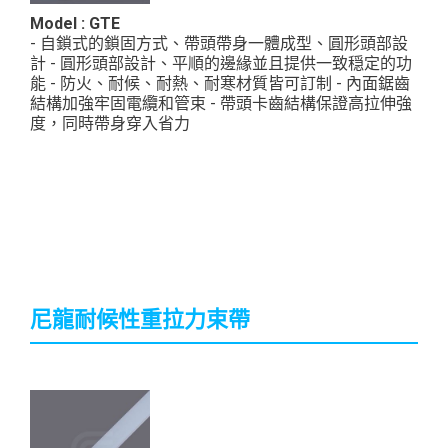
Model : GTE
- 自鎖式的鎖固方式、帶頭帶身一體成型、圓形頭部設
計 - 圓形頭部設計、平順的邊緣並且提供一致穏定的功
能 - 防火、耐候、耐熱、耐寒材質皆可訂制 - 內面鋸齒
結構加強牢固電纜和管束 - 帶頭卡齒結構保證高拉伸強
度，同時帶身穿入省力
材質: UL認證PA6,6, 耐燃等級94V-2 顏色: 各種顏色皆可
訂製 ...
尼龍耐候性重拉力束帶