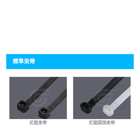
標準束帶
尼龍束帶
尼龍圓頭束帶