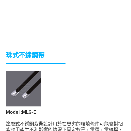
珠式不鏽鋼帶
Model :MLG-E
塗層式不銹鋼紮帶設計用於在惡劣的環境條件可能會對捆
紮應用產生不利影響的情況下固定軟管，電纜，電線桿，