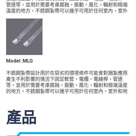
管道等，並用於需要考慮腐蝕，振動，風化，輻射和極端
溫度的地方，不銹鋼紮帶可以幾乎可用於任何室內，室外
和地下應用。 –頭部鋼球鎖之設計，方便快速的進行安裝
–石化，工業，電站，採礦，造船，海上和其他侵蝕性環
境的最佳選擇 –帶身塗層（環氧樹脂）加強帶身邊緣保
護，並防止不銹鋼材質與其他金屬接觸所產生之腐蝕 –光
滑的表面和圓滑的邊緣確保保護電纜和工人安全 – 提供各
種長度標準束線帶 –不锈鋼材質/#316抗腐蝕性更性 – 抗
UV、耐高溫、低煙、無鹵
材質 : SS304 / SS316 顏色 : 黑 ...
Model :MLG
不銹鋼紮帶設計用於在惡劣的環境條件可能會對捆紮應用
產生不利影響的情況下固定軟管，電纜，電線桿，管道
等，並用於需要考慮腐蝕，振動，風化，輻射和極端溫度
的地方，不銹鋼紮帶可以幾乎可用於任何室內，室外和地
下應用。 -頭部鋼球鎖之設計，方便快速的進行安裝 –石
化，工業，電站，採礦，造船，海上和其他侵蝕性環境的
最佳選擇 - 提供各種長度標準束線帶 -不锈鋼材質/#316抗
產品
腐蝕性更性 - 抗UV、耐高溫、低濃煙、無鹵
材質: SS304 / SS316 顏色 : 原色 ...