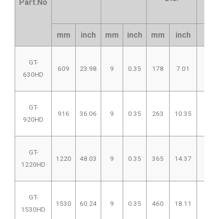
Part.No
duc
mm
inch
mm
inch
mm
inch
in
GT-
609
23.98
9
0.35
178
7.01
4~
630HD
GT-
916
36.06
9
0.35
263
10.35
8~
920HD
GT-
1220
48.03
9
0.35
365
14.37
12~
1220HD
GT-
1530
60.24
9
0.35
460
18.11
16~
1530HD