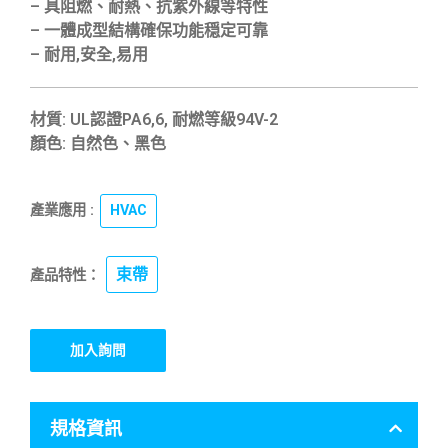
– 具阻燃、耐熱、抗紫外線等特性
– 一體成型結構確保功能穏定可靠
– 耐用,安全,易用
材質: UL認證PA6,6, 耐燃等級94V-2
顏色: 自然色、黑色
產業應用 :
HVAC
束帶
產品特性：
加入詢問
規格資訊