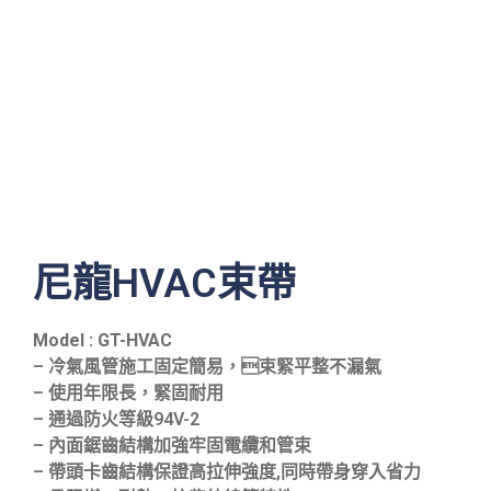
尼龍HVAC束帶
Model : GT-HVAC
– 冷氣風管施工固定簡易，束緊平整不漏氣
– 使用年限長，緊固耐用
– 通過防火等級94V-2
– 內面鋸齒結構加強牢固電纜和管束
– 帶頭卡齒結構保證高拉伸強度,同時帶身穿入省力