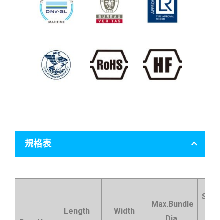
規格表
Suit
Max.Bundle
Length
Width
HV
Dia.