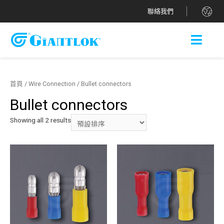
.
聯絡我們
首頁
/
Wire Connection
/ Bullet connectors
Bullet connectors
Showing all 2 results