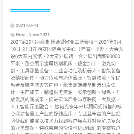
2021-03-11
News
,
News 2021
2021第29届西部制博会暨欧亚工博会将于2021年3月
18日-21日在西安国际会展中心（浐灞）举办，大会预
设6大室内展馆、2大室外展馆，合计展出面积80000
平米，重点展示金属切削机床、钣金加工、激光切
割、工具测量设备、工业自动化及机器人、智能装备
及精密部件、动力传动与流体液压、智慧物流、军民
融合及航空航天等内容，聚集高端装备制造研发设
计、生产加工、制造服务资源，展示创新、绿色、开
放发展的新成果，促进实体产业与互联网、大数据、
人工智能深度融合。 捷诺克多年来以顾问式销售的核
心深耕各重工产业的配线应用，专业且丰富的产业经
验使我们能够以技术力找到客户痛点并对应解决复杂
的业务难题，特殊束带的价值也协助我们的专案客户